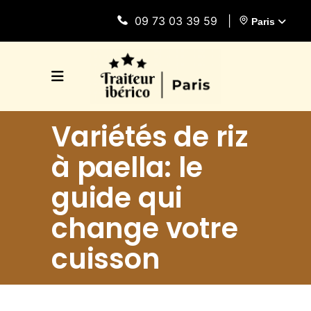
09 73 03 39 59
|
Paris
Variétés de riz
à paella: le
guide qui
change votre
cuisson