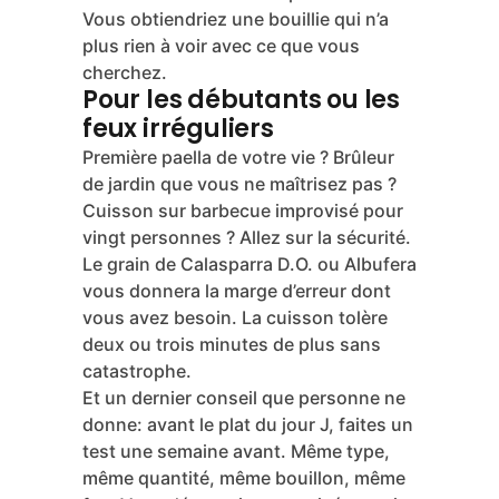
rapport liquide/grain est plus élevé.
Dans ce contexte, les grains murciens
sont une excellente option. Leur
structure dense résiste à des cuissons
de vingt à vingt-cinq minutes sans
s’effondrer.
Évitez ici les variétés trop tendres.
Vous obtiendriez une bouillie qui n’a
plus rien à voir avec ce que vous
cherchez.
Pour les débutants ou les
feux irréguliers
Première paella de votre vie ? Brûleur
de jardin que vous ne maîtrisez pas ?
Cuisson sur barbecue improvisé pour
vingt personnes ? Allez sur la sécurité.
Le grain de Calasparra D.O. ou Albufera
vous donnera la marge d’erreur dont