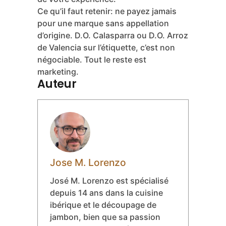
d’usage. Bomba pour la sécurité et les
services pros, Senia et Bahía pour la
tradition et le caractère, Albufera pour
l’équilibre moderne, Calasparra pour
les longues cuissons. Le bon choix
dépend de votre plat, de votre feu, et
de votre expérience.
Ce qu’il faut retenir: ne payez jamais
pour une marque sans appellation
d’origine. D.O. Calasparra ou D.O. Arroz
de Valencia sur l’étiquette, c’est non
négociable. Tout le reste est
marketing.
Auteur