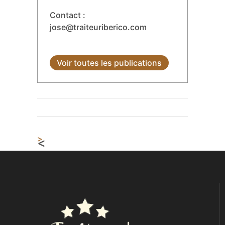
techniques d'affinage
traditionnelles. Il vit à Paris et
est défenseur de la gastronomie
lente : "La qualité d'un jambon
ibérique se mesure en mois
d'affinage, pas en euros
économisés".
Contact :
jose@traiteuriberico.com
Voir toutes les publications
>