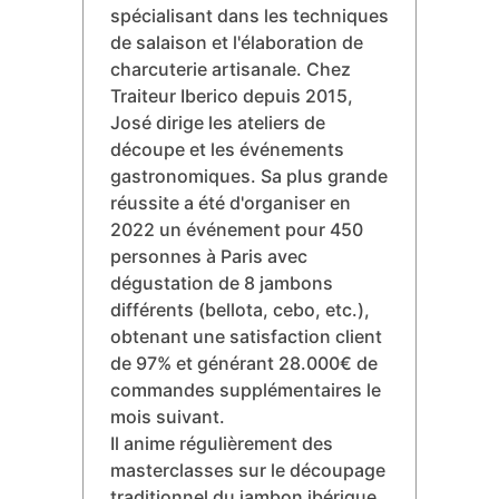
question de patience et de
savoir-faire.
Après avoir obtenu son diplôme,
il a complété un Master en
Gastronomie Espagnole et
Culture Alimentaire à l'Université
de Barcelone (2011), se
spécialisant dans les techniques
de salaison et l'élaboration de
charcuterie artisanale. Chez
Traiteur Iberico depuis 2015,
José dirige les ateliers de
découpe et les événements
gastronomiques. Sa plus grande
réussite a été d'organiser en
2022 un événement pour 450
personnes à Paris avec
dégustation de 8 jambons
différents (bellota, cebo, etc.),