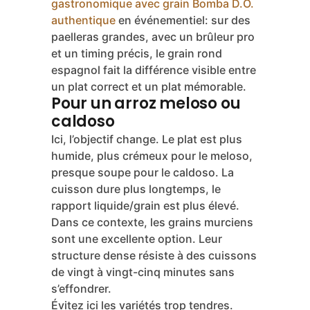
penchons plutôt vers ces deux
dernières si vous avez l’habitude. Le
caractère final est nettement
supérieur.
Pour ce type de plat, c’est aussi là que
nous intervenons souvent en tant que
prestataire d’
notre animation paella
gastronomique avec grain Bomba D.O.
authentique
en événementiel: sur des
paelleras grandes, avec un brûleur pro
et un timing précis, le grain rond
espagnol fait la différence visible entre
un plat correct et un plat mémorable.
Pour un arroz meloso ou
caldoso
Ici, l’objectif change. Le plat est plus
humide, plus crémeux pour le meloso,
presque soupe pour le caldoso. La
cuisson dure plus longtemps, le