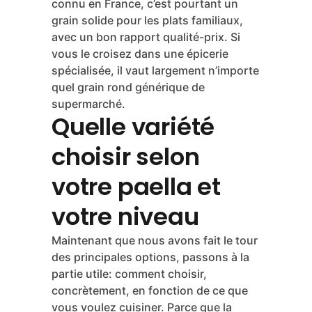
les longues cuissons, ce qui la rend
idéale pour les arroces caldosos ou les
plats où on souhaite que le grain garde
sa structure même après vingt-cinq
minutes.
Marisma, lui, vient des marais du
Guadalquivir, en Andalousie. Moins
connu en France, c’est pourtant un
grain solide pour les plats familiaux,
avec un bon rapport qualité-prix. Si
vous le croisez dans une épicerie
spécialisée, il vaut largement n’importe
quel grain rond générique de
supermarché.
Quelle variété
choisir selon
votre paella et