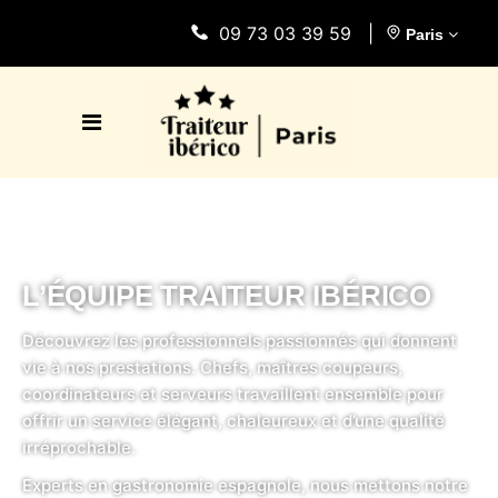
09 73 03 39 59
|
Paris
L’ÉQUIPE TRAITEUR IBÉRICO
Découvrez les professionnels passionnés qui donnent
vie à nos prestations. Chefs, maîtres coupeurs,
coordinateurs et serveurs travaillent ensemble pour
offrir un service élégant, chaleureux et d’une qualité
irréprochable.
Experts en gastronomie espagnole, nous mettons notre